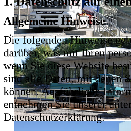
1. Datenschutz auf einen
Allgemeine Hinweise
Die folgenden Hinweise geb
darüber, was mit Ihren pers
wenn Sie diese Website bes
sind alle Daten, mit denen S
können. Ausführliche Info
entnehmen Sie unserer unte
Datenschutzerklärung.