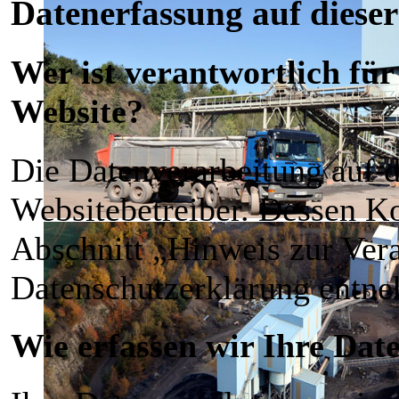
Datenerfassung auf dieser
Wer ist verantwortlich für
Website?
Die Datenverarbeitung auf d
Websitebetreiber. Dessen K
Abschnitt „Hinweis zur Vera
Datenschutzerklärung entn
Wie erfassen wir Ihre Dat